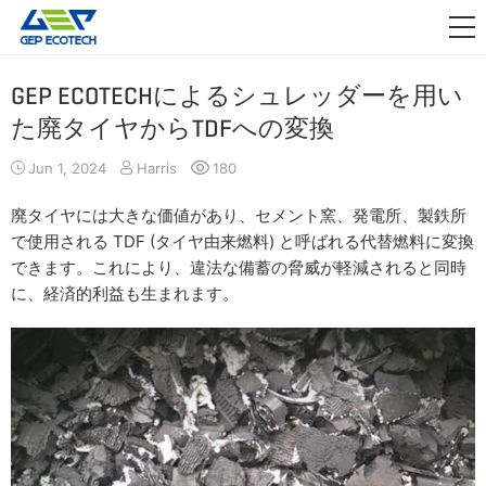
アプリケーション

リリース
GEP ECOTECHによるシュレッダーを用い
た廃タイヤからTDFへの変換
私たちについて
Jun 1, 2024
Harris
180
お問い合わせ
廃タイヤには大きな価値があり、セメント窯、発電所、製鉄所
で使用される TDF (タイヤ由来燃料) と呼ばれる代替燃料に変換
できます。これにより、違法な備蓄の脅威が軽減されると同時
に、経済的利益も生まれます。