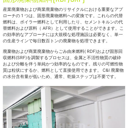
産業廃棄物および商業廃棄物のリサイクルにおける重要なアプ
ローチの 1 つは、固形廃棄物燃料への変換です。これらの代替
燃料は、ボイラー燃料として利用したり、セメントキルンの代
替燃料および原料（ AFR）として使用することができます。こ
の効率的なアプローチには大規模な処理施設は必要なく、単一
の生産ラインで毎日数百トンの廃棄物を処理できます。
廃棄物および商業廃棄物からごみ由来燃料( RDF)および固形回
収燃料(SRF)を調製するプロセスは、金属と不活性物質の破砕
および分離を伴う単純かつ効率的なものです。残りの可燃性物
質は粒状にするか、燃料として直接使用できます。 C&I 廃棄物
の水分含有量が低いため、通常、乾燥ステップは不要です。