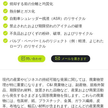
焼却する前の分離と均質化
熱分解とガス化
自動車シュレッダー残渣（ASR）のリサイクル
禁止されたおよび期限切れのアイテムの破壊
不良品およびくずの粉砕、破壊、およびリサイクル
パルプ・ペーパーミルのリジェクト（例：軽渣、よじれた
ロープ）のリサイクル
問い合わせ
メールを書きます
現代の産業やビジネスの持続可能な発展に関しては、廃棄物管
理が特に重要になります。 C&I 廃棄物とは、副産物、規格外製
品、期限切れ材料、放置された品物など、産業および商業活動
から発生するさまざまな固形廃棄物を指します。これらの廃棄
物には、包装材、紙、プラスチック、金属、ガラス繊維、皮
革、布地など、幅広い材料が含まれます。ほとんどの産業廃棄