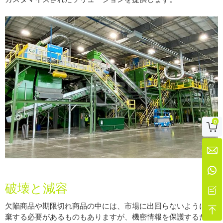
0



破壊と減容

欠陥商品や期限切れ商品の中には、市場に出回らないように破

棄する必要があるものもありますが、機密情報を保護するため