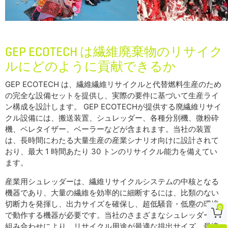
GEP ECOTECH は繊維廃棄物のリサイク
ルにどのように貢献できるか
GEP ECOTECH は、繊維繊維リサイクルと代替燃料生産のため
の完全な設備セットを提供し、実際の要件に基づいて生産ライ
ン構成を設計します。 GEP ECOTECHが提供する廃繊維リサイ
クル設備には、搬送装置、シュレッダー、各種分別機、微粉砕
機、ペレタイザー、ベーラーなどが含まれます。当社の装置
は、長時間にわたる大量生産の産業シナリオ向けに設計されて
おり、最大 1 時間あたり 30 トンのリサイクル能力を備えてい
ます。
産業用シュレッダーは、繊維リサイクルシステムの中核となる
機器であり、大量の繊維を効率的に細断するには、比類のない
切断力を発揮し、出力サイズを確保し、超低騒音・低塵の環境
0

で動作する機器が必要です。当社のさまざまなシュレッダーの
組み合わせにより、リサイクル用途が最適な排出サイズ、最適