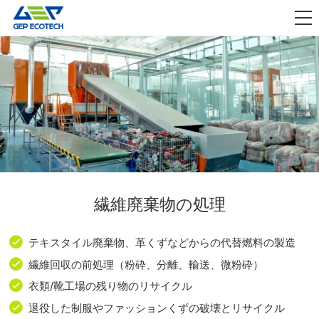
アプリケーション

リリース
私たちについて
お問い合わせ
繊維廃棄物の処理
テキスタイル廃棄物、革くずなどからの代替燃料の製造
繊維回収の前処理（粉砕、分離、輸送、微粉砕）
衣類/靴工場の残り物のリサイクル
退役した制服やファッションくずの破壊とリサイクル