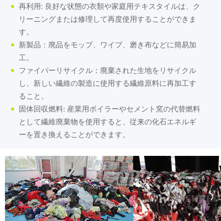
再利用: 良好な状態の衣類や家庭用テキスタイルは、ク
リーニングまたは修理して再度使用することができま
す。
新製品：廃品をモップ、ワイプ、磨き布などに簡易加
工。
ファイバーリサイクル：廃棄された生地をリサイクル
し、新しい繊維の製造に使用する繊維原料に再加工す
ること。
固体回収燃料: 産業用ボイラーやセメント窯の代替燃料
として繊維廃棄物を使用すると、従来の化石エネルギ
ーを置き換えることができます。