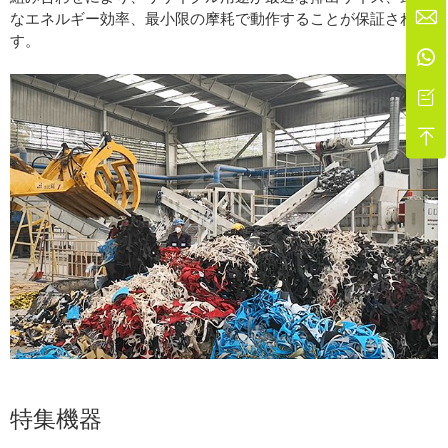

なエネルギー効率、最小限の摩耗で動作することが保証されま
す。



特集機器