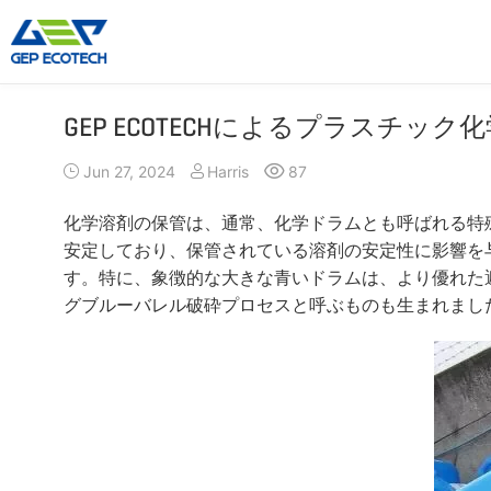
GEP ECOTECHによるプラスチッ
シュレッダーマシン
クラッシャーマシン
Jun 27, 2024
Harris
87
二軸シュレッダー
ジョークラッシャー
一軸シュレッダー
インパクトクラッシャー
化学溶剤の保管は、通常、化学ドラムとも呼ばれる特
四軸シュレッダー
コーンクラッシャー
安定しており、保管されている溶剤の安定性に影響を
プレシュレッダー
VSI クラッシャ
す。特に、象徴的な大きな青いドラムは、より優れた
グブルーバレル破砕プロセスと呼ぶものも生まれまし
ハンマーミルグラインダー
もっと»