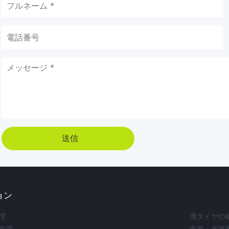
送信
ョン
理
廃タイヤの
処理
商業・産業