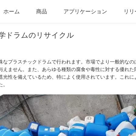
ホーム
商品
アプリケーション
リリ
ク化学ドラムのリサイクル
圧縮および造粒機
装備一式
油圧ベーラー
密閉式破砕システ
RDFペレットマシン
移動式シュレッダ
殊なプラスチックドラムで行われます。市場でより一般的なの
ユニバーサル造粒機
移動式破砕機プラ
与えません。また、あらゆる種類の腐食や毒性に対する優れた
ゴムグラインダ
ゴム粉砕ユニット
遮光性を備えているため、特によく使用されています。これに
た。
バイオマスペレットマシン
タイヤ熱分解シス
ポータブル熱分解