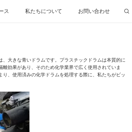
ース
私たちについて
お問い合わせ

スクリーニング装置
ム
ウィンドシフター
ープラント
渦電流選別機
は、大きな青いドラムです。プラスチックドラムは本質的に
ント
磁気選別機
隔離効果があり、そのため化学業界で広く使用されていま
タイヤラッシャー
より、使用済みの化学ドラムを処理する際に、私たちがビッ
テム
タイヤデビーダー、タイヤビードワイヤープラー
プラント
もっと»