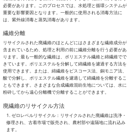
必要があります。このプロセスでは、水処理と循環システムが
重要な影響要因となります。一般的に使用される消毒方法に
は、紫外線消毒と蒸気消毒があります。
繊維分離
リサイクルされた廃繊維のほとんどにはさまざまな繊維成分が
含まれているため、処理と利用の前に繊維分離を行う必要があ
ります。最も一般的な繊維は、ポリエステル繊維と綿繊維でで
きています。ポリエステルを分解して綿繊維を濾過する方法を
使用できます。または、綿繊維をビスコース法、銅モニア法、
酸で分解し、ポリエステル繊維を濾過して綿繊維を分離するこ
ともできます。さまざまな合成繊維混紡生地については、水に
粉砕してから遠心分離機で分離することができます。
廃繊維のリサイクル方法
ゼロレベルリサイクル：リサイクルされた廃繊維は洗浄・
修理され、古着市場で販売され、農村部や遠隔地に流れ込み
ます。