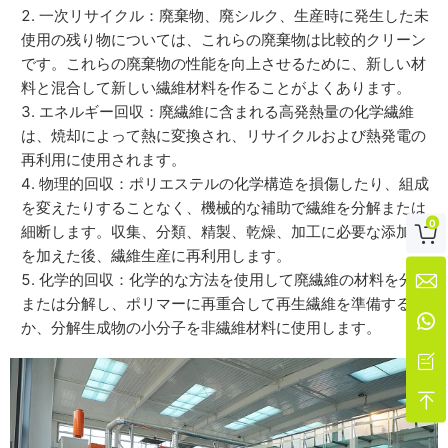
一次リサイクル：廃棄物、廃シルク、生産時に発生した未
使用の残り物については、これらの廃棄物は比較的クリーン
です。これらの廃棄物の性能を向上させるために、新しい材
料と混合して新しい繊維材料を作ることがよくあります。
エネルギー回収：廃繊維に含まれる高発熱量の化学繊維
は、焼却によって熱に変換され、リサイクルおよび熱発電の
再利用に使用されます。
物理的回収：ポリエステルの化学構造を損傷したり、組成
を変えたりすることなく、機械的な補助で繊維を分解または
0
細断します。収集、分類、精製、乾燥、加工に必要な添加剤

を加えた後、繊維生産に再利用します。
化学的回収：化学的な方法を使用して廃繊維の材料を分解

または分解し、ポリマーに再重合して再生繊維を準備する

か、分解生成物の小分子を非繊維材料に使用します。

