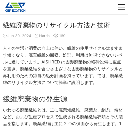
アプリケーション

リリース
繊維廃棄物のリサイクル方法と技術
私たちについて
Jun 30, 2024
Harris
169
お問い合わせ
人々の生活と消費の向上に伴い、繊維の使用サイクルはますま
す短くなり、廃棄繊維の回収、処理、利用は無視できないレベ
ルに達しています。AISHRED は固形廃棄物の粉砕設備に重点
を置き、廃棄繊維を含むさまざまな固形廃棄物のリサイクルと
再利用のための独自の処分計画を持っています。では、廃棄繊
維のリサイクル方法について簡単に説明します。
繊維廃棄物の発生源
いわゆる廃棄繊維とは、主に廃棄短繊維、廃棄糸、絹糸、端材
など、および生産プロセスで生成される廃棄繊維衣類とその製
品を指します。廃棄繊維は主に 2 つの側面から発生します。1