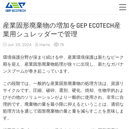
アプリケーション

リリース
産業固形廃棄物の増加をGEP ECOTECH産
業用シュレッダーで管理
私たちについて
Jun 29, 2024
Harris
78
お問い合わせ
環境保護分野が深まり続ける中、産業環境保護は新たなピーク
期を迎え、産業固形廃棄物処理が徐々に出現し、新たなガバナ
ンスブームが巻き起こっています。
この段階では、一般的な産業固形廃棄物の処理方法は、資源リ
サイクルです。圧縮、破砕、選別、硬化、焼却、生物学的およ
びその他のソリューションがより一般的に使用され、非常に合
理的です。廃棄物の量を最小限に抑えるということは、適切な
処理方法を通じて固形廃棄物の量と量を減らすことを意味しま
す。