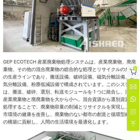
GEP ECOTECH 産業廃棄物処理システムは、産業廃棄物、廃廃
棄物、その他の混合廃棄物の総合的な処理とリサイクルのため
0

の生産ラインであり、搬送設備、破砕設備、磁気分離設備、空
気分離設備、粉塵低減設備で構成されています。このシステム

は、搬送、破砕、選別、転送モジュールを 1 つに統合し、混合

産業廃棄物と廃廃棄物を大から小へ、混合資源から選別資源へ
処理することで、廃棄物容量の削減とリサイクルを実現し、都

市環境の健康を改善し、廃棄物のない都市の創造と循環型経済
の構築に貢献し、人間の生活環境を最適化します。
